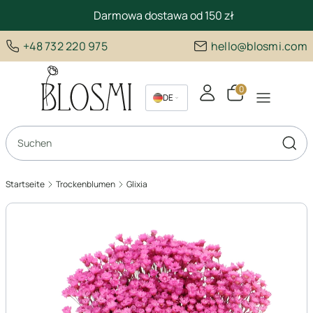
Darmowa dostawa od 150 zł
+48 732 220 975
hello@blosmi.com
Produkte im Ware
DE
PL
Suchmaschine öffnen
EN
Such
Startseite
Trockenblumen
Glixia