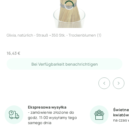
Glixia, natürlich - Strauß ~350 Stk. - Trockenblumen (1)
Preis
16,43 €
Bei Verfügbarkeit benachrichtigen
Ekspresowa wysyłka
Świetne
- zamówienie złożone do
kwiatów
godz. 11:00 wysyłamy tego
na czas 
samego dnia