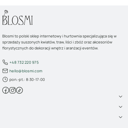
Blosmi to polski sklep internetowy i hurtownia specjalizująca się w
sprzedaży suszonych kwiatów, traw, liści i zbóż oraz akcesoriów
florystycznych do dekoracji wnętrz i aranżacji eventów.
+48 732 220 975
hello@blosmi.com
pon.-pt.: 8:30-17:00